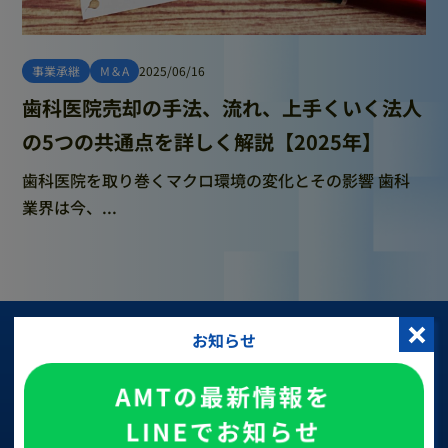
事業承継
M＆A
2025/06/16
歯科医院売却の手法、流れ、上手くいく法人
の5つの共通点を詳しく解説【2025年】
歯科医院を取り巻くマクロ環境の変化とその影響 歯科
業界は今、...
You’re Next
お知らせ
クライアントの成果を見て興味を持った方、
次はあなたの医院の番です。