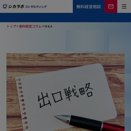
無料
経営相談
トップ
>
歯科経営コラム
>
M＆A