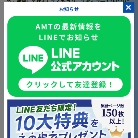
で」徹底して伴走
してくださり、スタッフ一人ひとりに
お知らせ
対しても細やかにアドバイスをいただきました。
「小児歯科の拡大」
続いて、小児歯科部門の強化にも着手しました。
これまでは小児患者様への対応はしていたものの、継続
的なリピート促進や保護者への情報提供体制は十分では
ありませんでした。
具体的には
小児患者・保護者向けの新たなカウンセリングフロ
ーの設計
初診時における信頼獲得ポイントの明確化
カウンセリングトークフローの型化