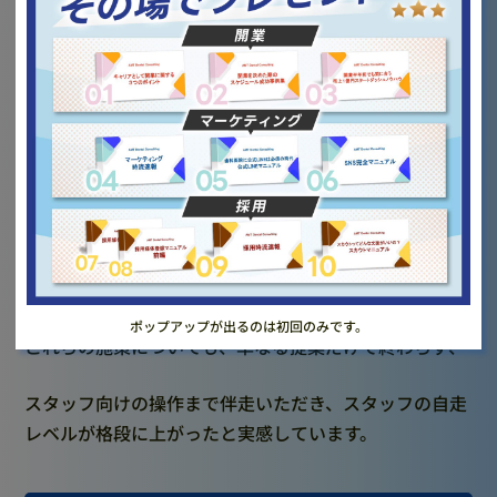
などを実施いただきました。
さらに、LINE公式アカウントを活用したアフターフォロ
ー施策も導入。
小児専用の問診票の実施
口腔機能発達不全症のトレーニングメニューを配信
小児矯正のカウンセリング後の資料をLINEでそうす
するなど、来院時以外でも継続的に医院とつながる
仕組みを整備しました。
ポップアップが出るのは初回のみです。
これらの施策についても、単なる提案だけで終わらず、
スタッフ向けの操作まで伴走いただき、スタッフの自走
レベルが格段に上がったと実感しています。