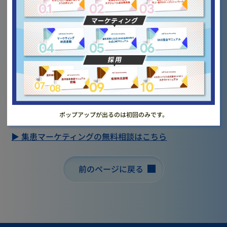
し、予約率の高いキーワードに絞った運用を実施しまし
た。
4. 成果
月間新患数は150%増加し、広告単価は2.1万円まで改善
しました。また、安定して前年同月を下回らない新患数
の獲得に成功しています。
ポップアップが出るのは初回のみです。
▶︎ 集患マーケティングの無料相談はこちら
前のページに戻る