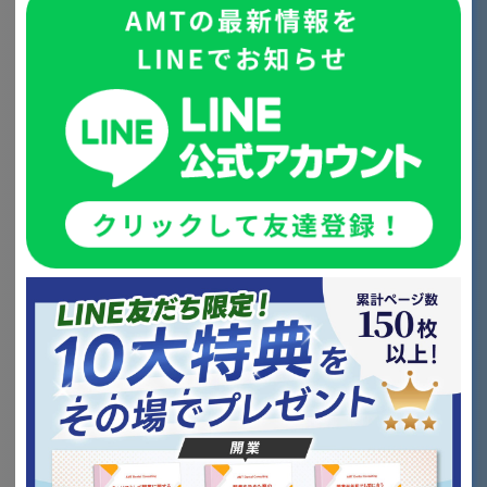
これまで大手コンサルティング会社に矯正治療の広告運
用をご依頼されていましたが、目標としていた新患数や
費用対効果が見合わない状況にありました。
特に小児矯正における集患が低下していたことから、現
状の広告費の範囲内で新患数を増加させることができな
いか、ご相談をいただきました。
3. 実施した内容
広告の配信地域および配信キーワードが煩雑な状態とな
っており、無駄なクリックや広告費が発生していまし
た。
そこで、過去の来院データをもとに配信地域を再定義