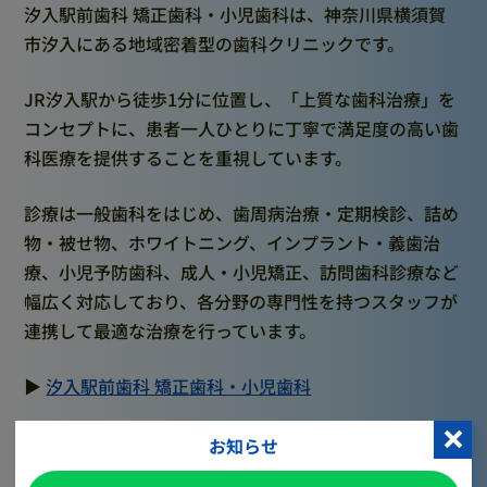
汐入駅前歯科 矯正歯科・小児歯科は、神奈川県横須賀
市汐入にある地域密着型の歯科クリニックです。
JR汐入駅から徒歩1分に位置し、「上質な歯科治療」を
コンセプトに、患者一人ひとりに丁寧で満足度の高い歯
科医療を提供することを重視しています。
診療は一般歯科をはじめ、歯周病治療・定期検診、詰め
物・被せ物、ホワイトニング、インプラント・義歯治
療、小児予防歯科、成人・小児矯正、訪問歯科診療など
幅広く対応しており、各分野の専門性を持つスタッフが
連携して最適な治療を行っています。
▶︎
汐入駅前歯科 矯正歯科・小児歯科
お知らせ
2. なぜ依頼したか