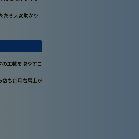
いただき大変助かり
フの工数を増やすこ
み数も毎月右肩上が