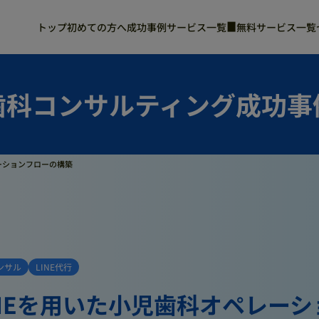
トップ
初めての方へ
成功事例
サービス一覧
無料サービス一覧
開業・承継コンサル
自費率アップコンサル
M&Aコンサル
採用Instagram代行
小児歯科・小児矯正コンサル
マネジメントコンサル
歯科コンサルティング成功事
採用代行
生成AIコンサル
ーションフローの構築
ンサル
LINE代行