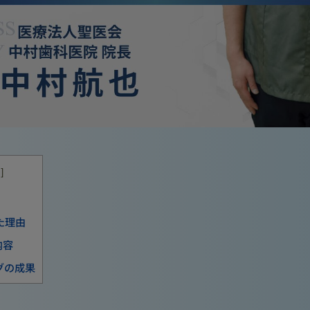
示
]
た理由
内容
グの成果