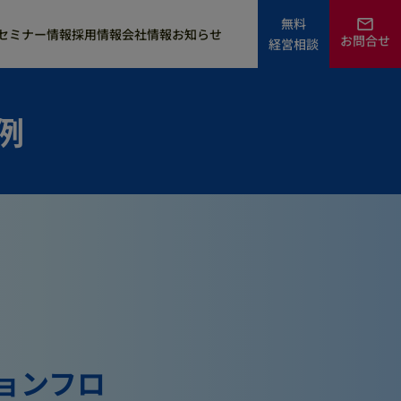
無料
セミナー情報
採用情報
会社情報
お知らせ
お問合せ
経営相談
訪問歯科コンサル
新患の増患・集患
LINE代行
例
DXバックオフィス