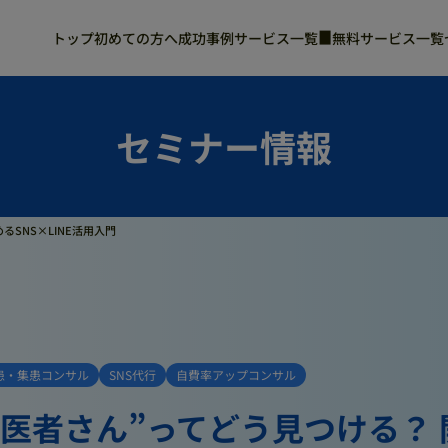
トップ
初めての方へ
成功事例
サービス一覧
無料サービス一覧
開業・承継コンサル
自費率アップコンサル
M&Aコンサル
採用Instagram代行
小児歯科・小児矯正コンサル
マネジメントコンサル
セミナー情報
採用代行
生成AIコンサル
SNS×LINE活用入門
患・集患コンサル
SNS代行
自費率アップコンサル