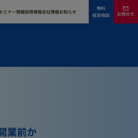
無料
セミナー情報
採用情報
会社情報
お知らせ
お問合せ
経営相談
訪問歯科コンサル
新患の増患・集患
LINE代行
DXバックオフィス