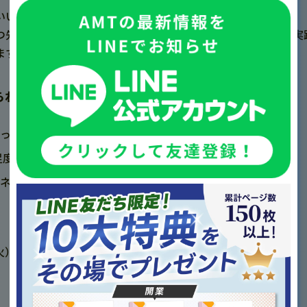
い？」「LINEは開業前から使える？」
つ先生方に向けて、 ゼロから始められる情報発信の考え方と実
ます。
られる3つのメリット
知ってもらう“最初の一歩”がわかる
満足度を高め、来院につなげる導線設計が学べる
ネタの考え方など、すぐに使えるヒントが得られる
）19:00〜20:00