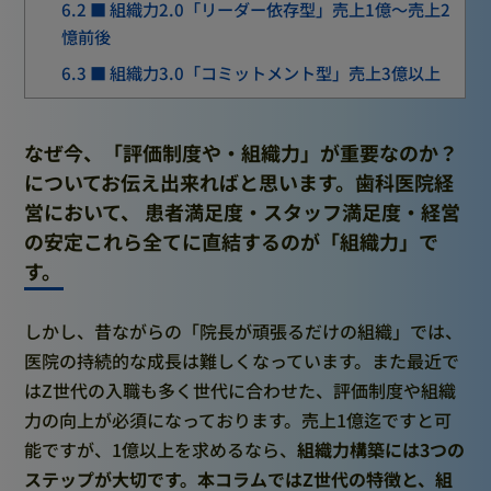
6.2
■ 組織力2.0「リーダー依存型」売上1億～売上2
憶前後
6.3
■ 組織力3.0「コミットメント型」売上3億以上
なぜ今、「評価制度や・組織力」が重要なのか？
についてお伝え出来ればと思います。歯科
医院経
営において、
患者満足度・スタッフ満足度・経営
の安定
これら全てに直結するのが「組織力」で
す。
しかし、昔ながらの「院長が頑張るだけの組織」では、
医院の持続的な成長は難しくなっています。また最近で
はZ世代の入職も多く世代に合わせた、評価制度や組織
力の向上が必須になっております。売上1億迄ですと可
能ですが、1億以上を求めるなら、
組織力構築には3つの
ステップが大切です。本コラムではZ世代の特徴と、組