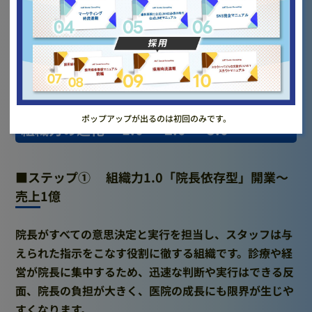
成長環境、院長の考え方まで、しっかりと情報が届くこ
とが重要です。これからの歯科医院経営・採用におい
て、ぜひZ世代の特徴を踏まえた準備を進めていきまし
ょう。表記を踏まえ、組織を以下の様な形で構築してい
く事が大切かと思います。
ポップアップが出るのは初回のみです。
組織力の進化 〜1.0 → 2.0 → 3.0〜
■ステップ① 組織力1.0「院長依存型」開業～
売上1億
院長がすべての意思決定と実行を担当し、スタッフは与
えられた指示をこなす役割に徹する組織です。診療や経
営が院長に集中するため、迅速な判断や実行はできる反
面、院長の負担が大きく、医院の成長にも限界が生じや
すくなります。