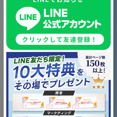
育休や有休の取得がしやすい環境
研修や勉強会の日程にも柔軟性を持たせる
採用活動で必須のツール
採用段階でも、Z世代は情報収集が徹底しています。
採用専用HPは必須
Instagram
やSNSアカウントも重要
院長やスタッフが発信している
日常や理念
にも注目
Z世代にとって、給与や待遇だけでなく、働きやすさや