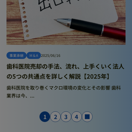
事業承継
M＆A
2025/06/16
歯科医院売却の手法、流れ、上手くいく法人
の5つの共通点を詳しく解説【2025年】
歯科医院を取り巻くマクロ環境の変化とその影響 歯科
業界は今、...
1
2
3
4
»