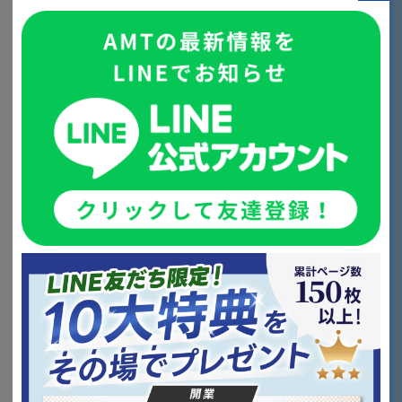
に公表...
マーケティング
歯科経営メソッド
事業承継
診療報酬改定
開業
小児歯科
自費率アップ
2026/01/26