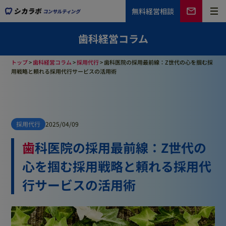
無料
経営相談
歯科経営コラム
トップ
>
歯科経営コラム
>
採用代行
>
歯科医院の採用最前線：Z世代の心を掴む採
用戦略と頼れる採用代行サービスの活用術
採用代行
2025/04/09
歯科医院の採用最前線：Z世代の
心を掴む採用戦略と頼れる採用代
行サービスの活用術