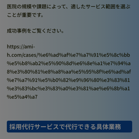
医院の規模や課題によって、適したサービス範囲を選ぶ
ことが重要です。
成功事例をご覧ください。
https://ami-
h.com/cases/%e6%ad%af%e7%a7%91%e5%8c%bb
%e5%b8%ab2%e5%90%8d%e6%8e%a1%e7%94%a
8%e3%80%81%e8%a8%aa%e5%95%8f%e6%ad%af
%e7%a7%91%e5%b0%82%e9%96%80%e3%83%81
%e3%83%bc%e3%83%a0%e3%81%ae%e6%8b%a1
%e5%a4%a7
採用代行サービスで代行できる具体業務