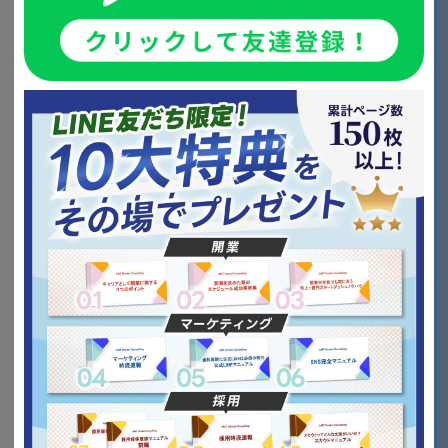
採用代行サービスのメリット
歯科医院が採用代行を導入するメリットには以下のよう
なものがあります。
メリット
内容
採用業務の軽減
スタッフの負担を大幅に
削減できる
効率化
プロの手法により、スピ
ーディーかつ的確な採用
が可能
媒体選定の最適化
業界の知見に基づく媒体
選定と広告出稿が可能