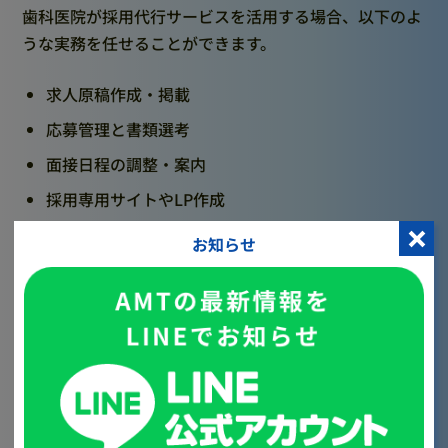
歯科医院が採用代行サービスを活用する場合、以下のよ
うな実務を任せることができます。
求人原稿作成・掲載
応募管理と書類選考
面接日程の調整・案内
採用専用サイトやLP作成
面接評価・フィードバック管理
お知らせ
採用イベント（説明会・見学会など）の企画・運営
競合医院との比較分析（給与、福利厚生、採用方針
など）
Z世代向けのSNS・動画発信支援
これらを代行してもらうことで、
本来の診療や経営に集
中できる環境
が整います。