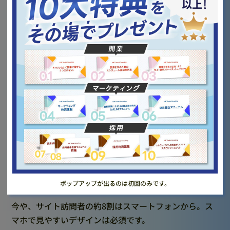
ホームページで重要なポイントは3つです。
【ターゲットキーワードを意識する】
例：「○○市 歯医者」「○○駅 インプラント」など、
地域名を必ず入れる。
【患者さん目線の情報を充実させる】
院長紹介・診療内容・アクセス案内・料金目安など、安
心できる情報を丁寧に掲載する。
【スマホ対応を完璧にする】
ポップアップが出るのは初回のみです。
今や、サイト訪問者の約8割はスマートフォンから。ス
マホで見やすいデザインは必須です。