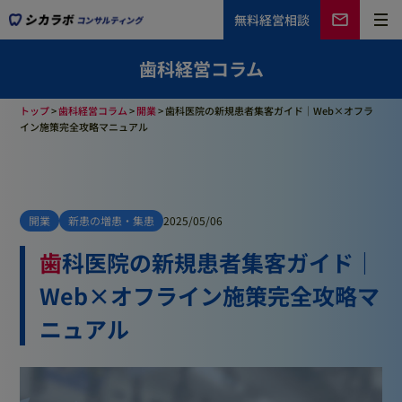
無料
経営相談
歯科経営コラム
トップ
>
歯科経営コラム
>
開業
>
歯科医院の新規患者集客ガイド｜Web×オフラ
イン施策完全攻略マニュアル
開業
新患の増患・集患
2025/05/06
歯科医院の新規患者集客ガイド｜
Web×オフライン施策完全攻略マ
ニュアル