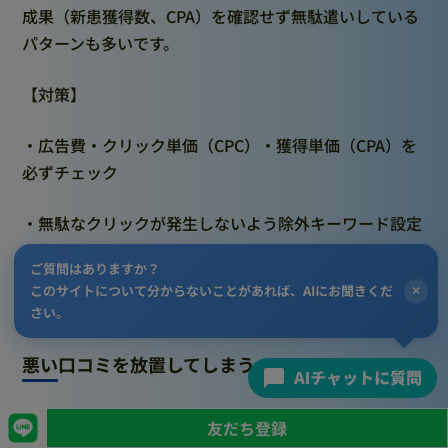
成果（新患獲得数、CPA）を確認せず無駄遣いしている
パターンも多いです。
【対策】
・広告費・クリック単価（CPC）・獲得単価（CPA）を
必ずチェック
・無駄なクリックが発生しないよう除外キーワード設定
を行う
ご質問はありますか？
このサイトについて分からないことがあれば、AIにお聞きくだ
×
・成果が悪い広告は即停止、改善案を試す
さい。
悪い口コミを放置してしまう
ネガティブなGoogleレビューを放置すると、患者さん
友だち登録
の印象が悪化してしまいます。